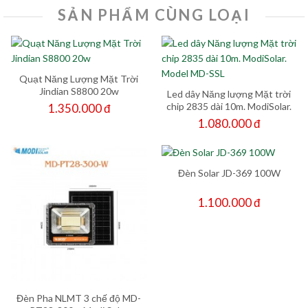
SẢN PHẨM CÙNG LOẠI
Quạt Năng Lượng Mặt Trời
Jindian S8800 20w
Led dây Năng lượng Mặt trời
chip 2835 dài 10m. ModiSolar.
1.350.000 đ
Model MD-SSL
1.080.000 đ
Đèn Solar JD-369 100W
1.100.000 đ
Đèn Pha NLMT 3 chế độ MD-