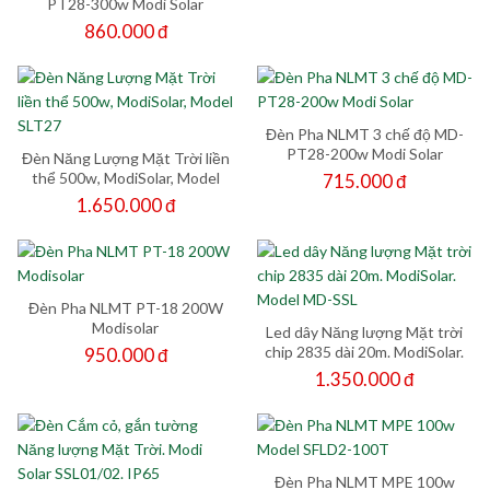
PT28-300w Modi Solar
860.000 đ
Đèn Pha NLMT 3 chế độ MD-
PT28-200w Modi Solar
Đèn Năng Lượng Mặt Trời liền
thể 500w, ModiSolar, Model
715.000 đ
SLT27
1.650.000 đ
Đèn Pha NLMT PT-18 200W
Modisolar
Led dây Năng lượng Mặt trời
chip 2835 dài 20m. ModiSolar.
950.000 đ
Model MD-SSL
1.350.000 đ
Đèn Pha NLMT MPE 100w