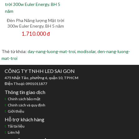
Đèn Pha Năng lượng Mặt trời
300w Euler Energy. BH 5 năm
1.710.000 đ
Thẻ từ khóa:
day-nang-luong-mat-troi
,
modisolar
,
den-nang-luong-
mat-troi
CÔNG TY TNHH LED SAI GON
475 Nhật Tảo, phường 6, quận 10, TPHCM
Điện Thoại: 0901011877
Thông tin giao dịch
Chính sách bảo mật
Chính sách và quy định
Giới thiệu
Hỗ trợ khách hàng
Tải tài liệu
Liên hệ