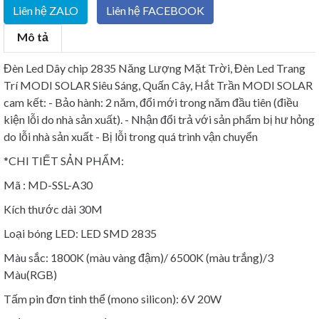
Liên hệ ZALO
Liên hệ FACEBOOK
Mô tả
Đèn Led Dây chip 2835 Năng Lượng Mặt Trời, Đèn Led Trang
Trí MODI SOLAR Siêu Sáng, Quấn Cây, Hắt Trần MODI SOLAR
cam kết: - Bảo hành: 2 năm, đổi mới trong năm đầu tiên (điều
kiện lỗi do nhà sản xuất). - Nhận đổi trả với sản phẩm bị hư hỏng
do lỗi nhà sản xuất - Bị lỗi trong quá trình vận chuyển
*CHI TIẾT SẢN PHẨM:
Mã : MD-SSL-A30
Kích thước dài 30M
Loại bóng LED: LED SMD 2835
Màu sắc: 1800K (màu vàng đậm)/ 6500K (màu trắng)/3
Màu(RGB)
Tấm pin đơn tinh thể (mono silicon): 6V 20W