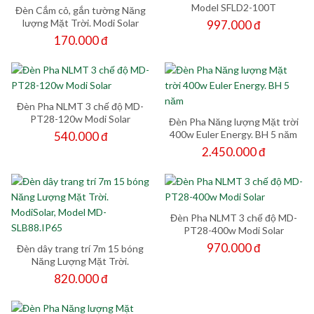
Model SFLD2-100T
Đèn Cắm cỏ, gắn tường Năng
lượng Mặt Trời. Modi Solar
997.000 đ
SSL01/02. IP65
170.000 đ
Đèn Pha NLMT 3 chế độ MD-
PT28-120w Modi Solar
Đèn Pha Năng lượng Mặt trời
400w Euler Energy. BH 5 năm
540.000 đ
2.450.000 đ
Đèn Pha NLMT 3 chế độ MD-
PT28-400w Modi Solar
970.000 đ
Đèn dây trang trí 7m 15 bóng
Năng Lượng Mặt Trời.
ModiSolar, Model MD-
820.000 đ
SLB88.IP65