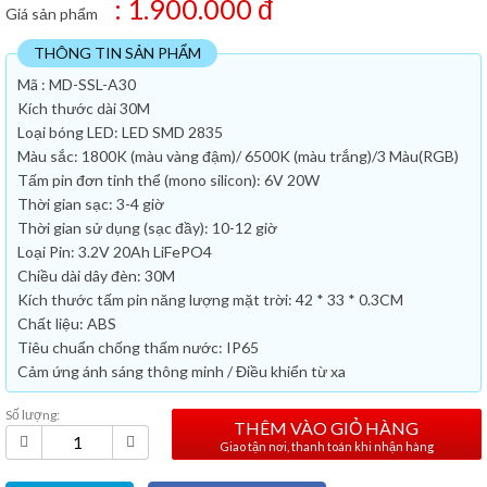
: 1.900.000 đ
Giá sản phẩm
THÔNG TIN SẢN PHẨM
Mã : MD-SSL-A30
Kích thước dài 30M
Loại bóng LED: LED SMD 2835
Màu sắc: 1800K (màu vàng đậm)/ 6500K (màu trắng)/3 Màu(RGB)
Tấm pin đơn tinh thể (mono silicon): 6V 20W
Thời gian sạc: 3-4 giờ
Thời gian sử dụng (sạc đầy): 10-12 giờ
Loại Pin: 3.2V 20Ah LiFePO4
Chiều dài dây đèn: 30M
Kích thước tấm pin năng lượng mặt trời: 42 * 33 * 0.3CM
Chất liệu: ABS
Tiêu chuẩn chống thấm nước: IP65
Cảm ứng ánh sáng thông minh / Điều khiển từ xa
Số lượng:
THÊM VÀO GIỎ HÀNG
Giao tận nơi, thanh toán khi nhận hàng