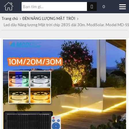
0
Trang chủ
ĐÈN NĂNG LƯỢNG MẶT TRỜI
Led dây Năng lượng Mặt trời chip 2835 dài 30m. ModiSolar. Model MD-S