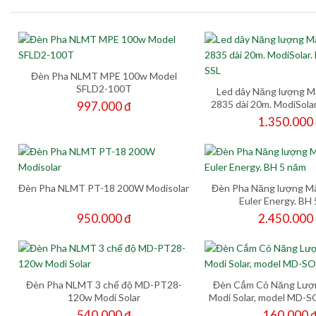
Đèn Pha NLMT MPE 100w Model
SFLD2-100T
Led dây Năng lượng Mặ
2835 dài 20m. ModiSola
997.000 đ
SSL
1.350.000
Đèn Pha NLMT PT-18 200W Modisolar
Đèn Pha Năng lượng Mặ
Euler Energy. BH
950.000 đ
2.450.000
Đèn Pha NLMT 3 chế độ MD-PT28-
Đèn Cắm Cỏ Năng Lượn
120w Modi Solar
Modi Solar, model MD-
540.000 đ
160.000 