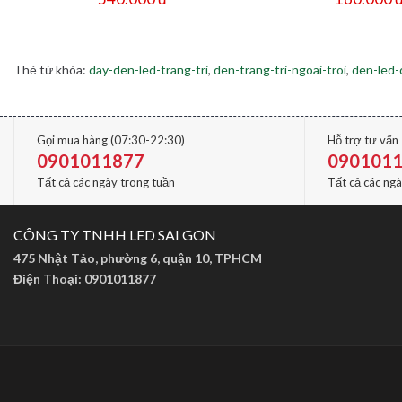
Thẻ từ khóa:
day-den-led-trang-tri
,
den-trang-tri-ngoai-troi
,
den-led-
Gọi mua hàng (07:30-22:30)
Hỗ trợ tư vấn
0901011877
090101
Tất cả các ngày trong tuần
Tất cả các ng
CÔNG TY TNHH LED SAI GON
475 Nhật Tảo, phường 6, quận 10, TPHCM
Điện Thoại: 0901011877