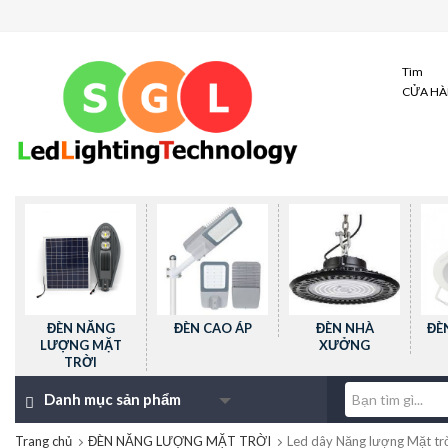
Tìm
CỬA H
ĐÈN NĂNG
ĐÈN CAO ÁP
ĐÈN NHÀ
ĐÈ
LƯỢNG MẶT
XƯỞNG
TRỜI
Danh mục sản phẩm
Trang chủ
ĐÈN NĂNG LƯỢNG MẶT TRỜI
Led dây Năng lượng Mặt tr