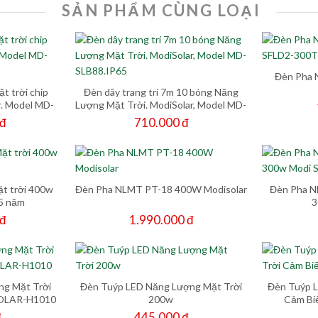
SẢN PHẨM CÙNG LOẠI
Đèn Pha
t trời chip
Đèn dây trang trí 7m 10 bóng Năng
r. Model MD-
Lượng Mặt Trời. ModiSolar, Model MD-
SLB88.IP65
 đ
710.000 đ
t trời 400w
Đèn Pha NLMT PT-18 400W Modisolar
Đèn Pha N
 5 năm
3
 đ
1.990.000 đ
g Mặt Trời
Đèn Tuýp LED Năng Lượng Mặt Trời
Đèn Tuýp 
SOLAR-H1010
200w
Cảm Bi
đ
445.000 đ