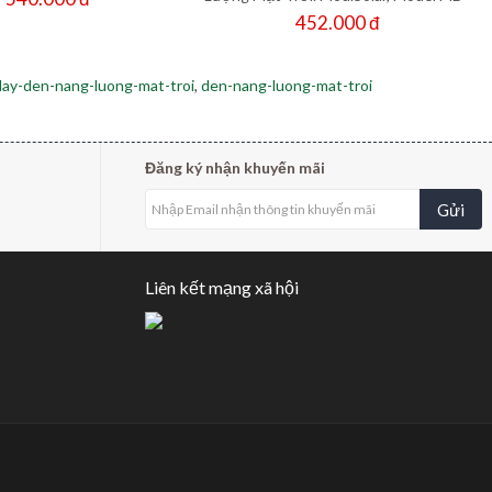
SLB
452.000 đ
day-den-nang-luong-mat-troi
,
den-nang-luong-mat-troi
Đăng ký nhận khuyến mãi
Gửi
Liên kết mạng xã hội