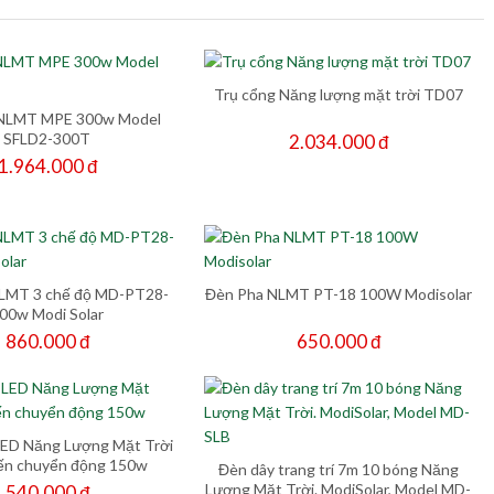
Trụ cổng Năng lượng mặt trời TD07
 NLMT MPE 300w Model
SFLD2-300T
2.034.000 đ
1.964.000 đ
LMT 3 chế độ MD-PT28-
Đèn Pha NLMT PT-18 100W Modisolar
00w Modi Solar
860.000 đ
650.000 đ
LED Năng Lượng Mặt Trời
ến chuyển động 150w
Đèn dây trang trí 7m 10 bóng Năng
Lượng Mặt Trời. ModiSolar, Model MD-
540.000 đ