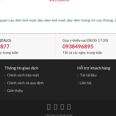
quan-cay
,
den-led-noel
,
day-den-led-noel
,
day-den-trang-tri-cay-thong
,
(ZALO)
Góp ý khiếu nại (08:00-17:30)
1877
0938496895
ày trong tuần
Tất cả các ngày trong tuần
Thông tin giao dịch
Hỗ trợ khách hàng
Chính sách bảo mật
Tải tài liệu
Chính sách và quy định
Liên hệ
Giới thiệu
LED SAI GON © 2026