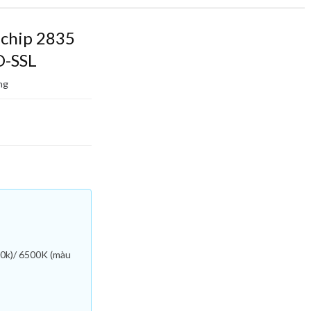
 chip 2835
D-SSL
ng
0k)/ 6500K (màu