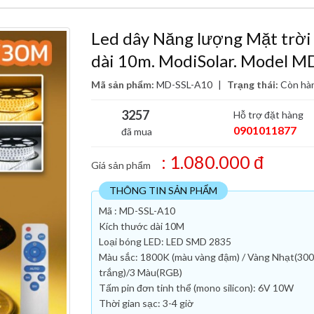
Led dây Năng lượng Mặt trời
dài 10m. ModiSolar. Model M
Mã sản phẩm:
MD-SSL-A10
|
Trạng thái:
Còn hà
3257
Hỗ trợ đặt hàng
0901011877
đã mua
: 1.080.000 đ
Giá sản phẩm
THÔNG TIN SẢN PHẨM
Mã : MD-SSL-A10
Kích thước dài 10M
Loại bóng LED: LED SMD 2835
Màu sắc: 1800K (màu vàng đậm) / Vàng Nhạt(300
trắng)/3 Màu(RGB)
Tấm pin đơn tinh thể (mono silicon): 6V 10W
Thời gian sạc: 3-4 giờ