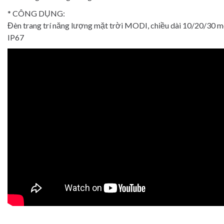
* CÔNG DỤNG:
Đèn trang trí năng lượng mặt trời MODI, chiều dài 10/20/30 m
IP67