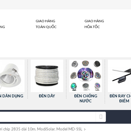
GIAO HÀNG
GIAO HÀNG
ÀNG
TOÀN QUỐC
HỎA TỐC
N DÂN DỤNG
ĐÈN DÂY
ĐÈN CHỐNG
ĐÈN RAY C
NƯỚC
ĐIỂM
ời chip 2835 dài 10m. ModiSolar. Model MD-SSL