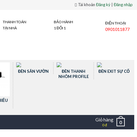
Tài khoản
Đăng ký
|
Đăng nhập
THANH TOÁN
BẢO HÀNH
ĐIỆN THOẠI
TẠI NHÀ
1 ĐỔI 1
0901011877
ĐÈN SÂN VƯỜN
ĐÈN THANH
ĐÈN EXIT SỰ CỐ
NHÔM PROFILE
HIẾU
Giỏ hàng
0
0 đ