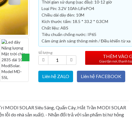
Thời gian sử dụng (sạc đầy): 10-12 giờ
Loại Pin: 3.2V 10Ah LiFePO4
Chiều dài dây đèn: 10M
Kích thước tấm: 18.5 * 33.2 * 0.3CM
Chất liệu: ABS
Tiêu chuẩn chống nước: IP65
Cảm ứng ánh sáng thông minh / Điều khiển từ xa
Số lượng:
THÊM VÀO 
Giao tận nơi, thanh t
Liên hệ ZALO
Liên hệ FACEBOOK
 Trí MODI SOLAR Siêu Sáng, Quấn Cây, Hắt Trần MODI SOLAR
ện lỗi do nhà sản xuất). - Nhận đổi trả với sản phẩm bị hư hỏng