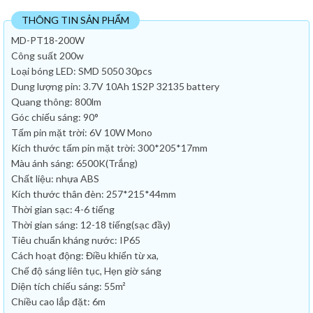
THÔNG TIN SẢN PHẨM
MD-PT18-200W
Công suất 200w
Loại bóng LED: SMD 5050 30pcs
Dung lượng pin: 3.7V 10Ah 1S2P 32135 battery
Quang thông: 800lm
Góc chiếu sáng: 90°
Tấm pin mặt trời: 6V 10W Mono
Kích thước tấm pin mặt trời: 300*205*17mm
Màu ánh sáng: 6500K(Trắng)
Chất liệu: nhựa ABS
Kích thước thân đèn: 257*215*44mm
Thời gian sạc: 4-6 tiếng
Thời gian sáng: 12-18 tiếng(sạc đầy)
Tiêu chuẩn kháng nước: IP65
Cách hoạt động: Điều khiển từ xa,
Chế độ sáng liên tục, Hẹn giờ sáng
Diện tích chiếu sáng: 55m²
Chiều cao lắp đặt: 6m