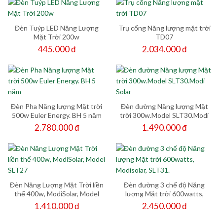
Đèn Tuýp LED Năng Lượng
Trụ cổng Năng lượng mặt trời
Mặt Trời 200w
TD07
445.000 đ
2.034.000 đ
Đèn Pha Năng lượng Mặt trời
Đèn đường Năng lượng Mặt
500w Euler Energy. BH 5 năm
trời 300w.Model SLT30.Modi
Solar
2.780.000 đ
1.490.000 đ
Đèn Năng Lượng Mặt Trời liền
Đèn đường 3 chế độ Năng
thể 400w, ModiSolar, Model
lượng Mặt trời 600watts,
SLT27
Modisolar, SLT31.
1.410.000 đ
2.450.000 đ