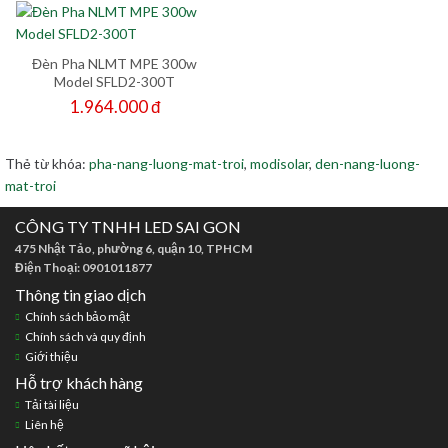
Đèn Pha NLMT MPE 300w
Model SFLD2-300T
1.964.000 đ
Thẻ từ khóa:
pha-nang-luong-mat-troi
,
modisolar
,
den-nang-luong-
mat-troi
CÔNG TY TNHH LED SAI GON
475 Nhật Tảo, phường 6, quận 10, TPHCM
Điện Thoại: 0901011877
Thông tin giao dịch
Chính sách bảo mật
Chính sách và quy định
Giới thiệu
Hỗ trợ khách hàng
Tải tài liệu
Liên hệ