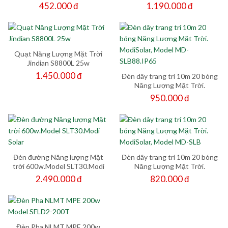
ModiSolar, Model MD-SLB
SLT27
452.000 đ
1.190.000 đ
Quạt Năng Lượng Mặt Trời
Jindian S8800L 25w
1.450.000 đ
Đèn dây trang trí 10m 20 bóng
Năng Lượng Mặt Trời.
ModiSolar, Model MD-
950.000 đ
SLB88.IP65
Đèn đường Năng lượng Mặt
Đèn dây trang trí 10m 20 bóng
trời 600w.Model SLT30.Modi
Năng Lượng Mặt Trời.
Solar
ModiSolar, Model MD-SLB
2.490.000 đ
820.000 đ
Đèn Pha NLMT MPE 200w