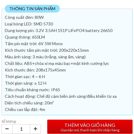
THÔNG TIN SẢN PHẨM
Công suất đèn: 80W
Loại bóng LED: SMD 5730
Dung lượng pin: 3.2V 3.5AH 1S1P LiFePO4 battery 26650
Quang thông: 650LM
Tấm pin mặt trời: 6V 5W Mono
Kích thước tấm pin mặt trời: 200x220x15mm
Màu ánh sáng: 3 màu (trắng, vàng ấm, vàng)
Chất liệu: ABS+chóa xi mạ màu bạc+mặt kính cường lực
Kích thước đèn: 208x175x45mm
Thời gian sạc: 4 ~ 6 H
Thời gian sáng: ≥ 12 H
Tiêu chuẩn kháng nước: IP65
Cách hoạt động: Chế độ cảm biến ánh sáng/điều khiển từ xa
Diện tích chiếu sáng: 20m²
Chiều cao lắp đặt: 4m
Số lượng:
THÊM VÀO GIỎ HÀNG
Giao tận nơi, thanh toán khi nhận hàng