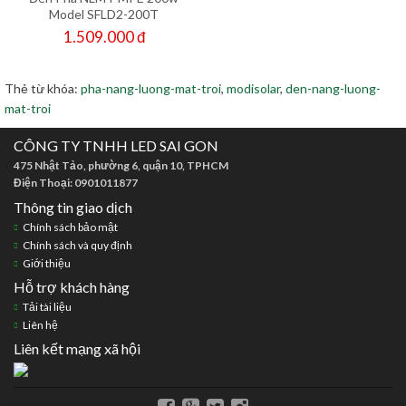
Model SFLD2-200T
1.509.000 đ
Thẻ từ khóa:
pha-nang-luong-mat-troi
,
modisolar
,
den-nang-luong-
mat-troi
CÔNG TY TNHH LED SAI GON
475 Nhật Tảo, phường 6, quận 10, TPHCM
Điện Thoại: 0901011877
Thông tin giao dịch
Chính sách bảo mật
Chính sách và quy định
Giới thiệu
Hỗ trợ khách hàng
Tải tài liệu
Liên hệ
Liên kết mạng xã hội