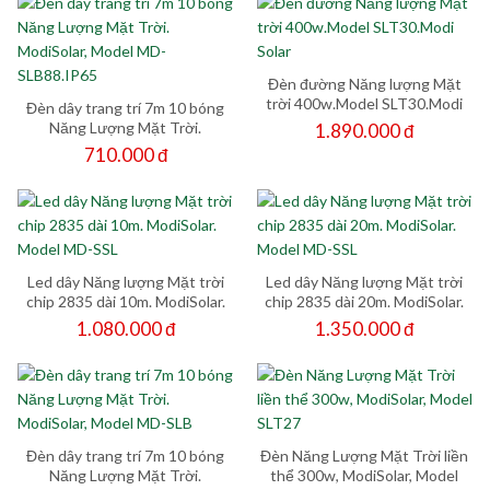
Đèn đường Năng lượng Mặt
trời 400w.Model SLT30.Modi
Đèn dây trang trí 7m 10 bóng
Solar
Năng Lượng Mặt Trời.
1.890.000 đ
ModiSolar, Model MD-
710.000 đ
SLB88.IP65
Led dây Năng lượng Mặt trời
Led dây Năng lượng Mặt trời
chip 2835 dài 10m. ModiSolar.
chip 2835 dài 20m. ModiSolar.
Model MD-SSL
Model MD-SSL
1.080.000 đ
1.350.000 đ
Đèn dây trang trí 7m 10 bóng
Đèn Năng Lượng Mặt Trời liền
Năng Lượng Mặt Trời.
thể 300w, ModiSolar, Model