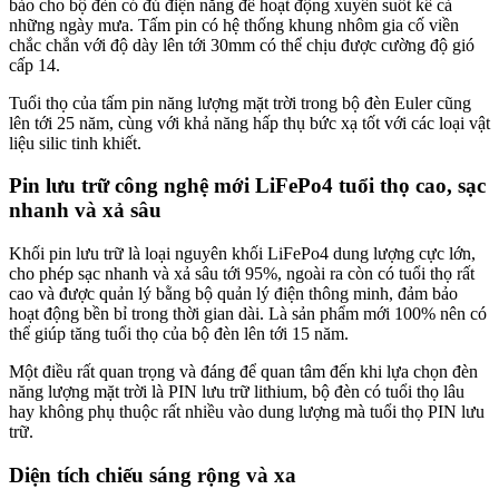
bảo cho bộ đèn có đủ điện năng để hoạt động xuyên suốt kể cả
những ngày mưa. Tấm pin có hệ thống khung nhôm gia cố viền
chắc chắn với độ dày lên tới 30mm có thể chịu được cường độ gió
cấp 14.
Tuổi thọ của tấm pin năng lượng mặt trời trong bộ đèn Euler cũng
lên tới 25 năm, cùng với khả năng hấp thụ bức xạ tốt với các loại vật
liệu silic tinh khiết.
Pin lưu trữ công nghệ mới LiFePo4 tuổi thọ cao, sạc
nhanh và xả sâu
Khối pin lưu trữ là loại nguyên khối LiFePo4 dung lượng cực lớn,
cho phép sạc nhanh và xả sâu tới 95%, ngoài ra còn có tuổi thọ rất
cao và được quản lý bằng bộ quản lý điện thông minh, đảm bảo
hoạt động bền bỉ trong thời gian dài. Là sản phẩm mới 100% nên có
thể giúp tăng tuổi thọ của bộ đèn lên tới 15 năm.
Một điều rất quan trọng và đáng để quan tâm đến khi lựa chọn đèn
năng lượng mặt trời là PIN lưu trữ lithium, bộ đèn có tuổi thọ lâu
hay không phụ thuộc rất nhiều vào dung lượng mà tuổi thọ PIN lưu
trữ.
Diện tích chiếu sáng rộng và xa