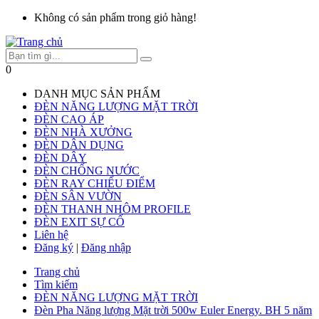
Không có sản phẩm trong giỏ hàng!
0
DANH MỤC SẢN PHẨM
ĐÈN NĂNG LƯỢNG MẶT TRỜI
ĐÈN CAO ÁP
ĐÈN NHÀ XƯỞNG
ĐÈN DÂN DỤNG
ĐÈN DÂY
ĐÈN CHỐNG NƯỚC
ĐÈN RAY CHIẾU ĐIỂM
ĐÈN SÂN VƯỜN
ĐÈN THANH NHÔM PROFILE
ĐÈN EXIT SỰ CỐ
Liên hệ
Đăng ký
|
Đăng nhập
Trang chủ
Tìm kiếm
ĐÈN NĂNG LƯỢNG MẶT TRỜI
Đèn Pha Năng lượng Mặt trời 500w Euler Energy. BH 5 năm