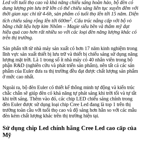
Led với tuổi thọ cao và khả năng chiếu sáng hoàn hảo, bộ đèn có
dung lượng pin lưu trữ lớn có thể chiếu sáng liên tục xuyên đêm với
thời gian xạc chỉ từ 4-6h, sản phẩm có tuổi thọ lên tới 15 năm. Diện
2
tích chiếu sáng rộng lên tới 600m
. Cấu trúc nâng cấp với bộ vỏ
bằng chất liệu hợp kim Nhôm – Magie siêu bền và thẩm mỹ đạt
hiệu quả cao hơn rất nhiều so với các loại đèn năng lượng khác có
trên thị trường.
Sản phẩn tới từ nhà máy sản xuất có hơn 17 năm kinh nghiệm trong
lĩnh vực sản xuất thiết bị lưu trữ và thiết bị chiếu sáng sử dụng năng
lượng mặt trời. Là 1 trong số ít nhà máy có 40 nhân viên trong bộ
phận R&D (nghiên cứu và phát triển sản phẩm), nên tất cả các sản
phẩm của Euler đưa ra thị trường đều đạt được chất lượng sản phẩm
ở mức cao nhất.
Ngoài ra, bộ đèn Euler có thiết kế thông minh tự động và kiến trúc
chắc chắn sẽ giúp đèn có khả năng tự phát sáng khi trời tối và tự tắt
khi trời sáng. Thêm vào đó, các chip LED chiếu sáng chính trong
đèn Euler được sử dụng loại chip Cree Led đang là top 1 trên thị
trường toàn cầu với tuổi thọ cao và độ sáng hơn hẳn so với các mẫu
đèn kém chất lượng khác trên thị trường hiện tại.
Sử dụng chip Led chính hãng Cree Led cao cấp của
Mỹ