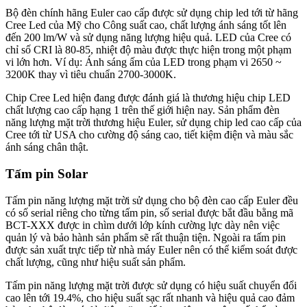
Bộ đèn chính hãng Euler cao cấp được sử dụng chip led tới từ hãng
Cree Led của Mỹ cho Công suất cao, chất lượng ánh sáng tốt lên
đến 200 lm/W và sử dụng năng lượng hiệu quả. LED của Cree có
chỉ số CRI là 80-85, nhiệt độ màu được thực hiện trong một phạm
vi lớn hơn. Ví dụ: Ánh sáng ấm của LED trong phạm vi 2650 ~
3200K thay vì tiêu chuẩn 2700-3000K.
Chip Cree Led hiện đang được đánh giá là thương hiệu chip LED
chất lượng cao cấp hạng 1 trên thế giới hiện nay. Sản phẩm đèn
năng lượng mặt trời thương hiệu Euler, sử dụng chip led cao cấp của
Cree tới từ USA cho cường độ sáng cao, tiết kiệm điện và màu sắc
ánh sáng chân thật.
Tấm pin Solar
Tấm pin năng lượng mặt trời sử dụng cho bộ đèn cao cấp Euler đều
có số serial riêng cho từng tấm pin, số serial được bắt đầu bằng mã
BCT-XXX được in chìm dưới lớp kính cường lực dày nên việc
quản lý và bảo hành sản phẩm sẽ rất thuận tiện. Ngoài ra tấm pin
được sản xuất trực tiếp từ nhà máy Euler nên có thể kiểm soát được
chất lượng, cũng như hiệu suất sản phẩm.
Tấm pin năng lượng mặt trời được sử dụng có hiệu suất chuyển đổi
cao lên tới 19.4%, cho hiệu suất sạc rất nhanh và hiệu quả cao đảm