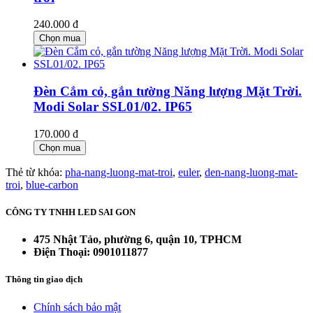
240.000 đ
Chọn mua
Đèn Cắm cỏ, gắn tường Năng lượng Mặt Trời.
Modi Solar SSL01/02. IP65
170.000 đ
Chọn mua
Thẻ từ khóa:
pha-nang-luong-mat-troi
,
euler
,
den-nang-luong-mat-
troi
,
blue-carbon
CÔNG TY TNHH LED SAI GON
475 Nhật Tảo, phường 6, quận 10, TPHCM
Điện Thoại: 0901011877
Thông tin giao dịch
Chính sách bảo mật