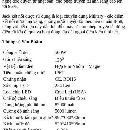
nghệ độc quyền từ nhật bản, cho phép truyền tải ánh sáng cao lên
tới 95%.
Jack kết nối được sử dụng là loại chuyên dụng Military - các điểm
kết nối được mạ vàng, chống nước tuyệt đối theo tiêu chuẩn IP68,
cùng với tiết diện dây dẫn lớn điều này sẽ cho phép truyền tải dòng
điện rất lớn đi qua và hoạt động lâu dài ngoài điều kiện thời tiết.
Thông số Sản Phẩm
Công suất đèn
500W
0
Góc chiếu sáng
120
Vật liệu làm đèn
Hợp kim Nhôm – Magie
Tiêu chuẩn chống nước
IP67
Chứng nhận
CE, ROHS
Số Chip LED
224 Led
Loại chip LED
Cree Led (USA)
Chế độ chiếu sáng
Điều khiển từ xa
Dung lượng pin lithium
85000mah
Cường độ ánh sáng
5600 lumen
Kích thước tấm pin mặt trời
992*680*30mm
Kích thước đèn
520*410*95mm