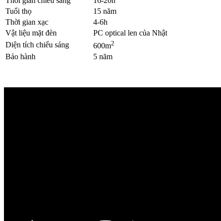
Thời gian chiếu sáng
16-20h
Tuổi thọ
15 năm
Thời gian xạc
4-6h
Vật liệu mặt đèn
PC optical len của Nhật
2
Diện tích chiếu sáng
600m
Bảo hành
5 năm