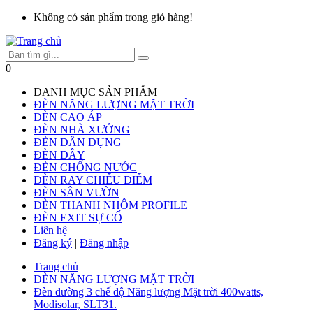
Không có sản phẩm trong giỏ hàng!
0
DANH MỤC SẢN PHẨM
ĐÈN NĂNG LƯỢNG MẶT TRỜI
ĐÈN CAO ÁP
ĐÈN NHÀ XƯỞNG
ĐÈN DÂN DỤNG
ĐÈN DÂY
ĐÈN CHỐNG NƯỚC
ĐÈN RAY CHIẾU ĐIỂM
ĐÈN SÂN VƯỜN
ĐÈN THANH NHÔM PROFILE
ĐÈN EXIT SỰ CỐ
Liên hệ
Đăng ký
|
Đăng nhập
Trang chủ
ĐÈN NĂNG LƯỢNG MẶT TRỜI
Đèn đường 3 chế độ Năng lượng Mặt trời 400watts,
Modisolar, SLT31.