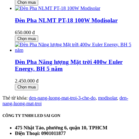
Chọn mua
Đèn Pha NLMT PT-18 100W Modisolar
650.000 đ
Chọn mua
Đèn Pha Năng lượng Mặt trời 400w Euler
Energy. BH 5 năm
2.450.000 đ
Chọn mua
Thẻ từ khóa:
den-nang-luong-mat-troi-3-che-do
,
modisolar
,
den-
nang-luong-mat-troi
CÔNG TY TNHH LED SAI GON
475 Nhật Tảo, phường 6, quận 10, TPHCM
Điện Thoại: 0901011877