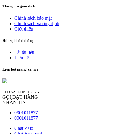
Thông tin giao dịch
Chính sách bảo mật
Chính sách và quy định
Giới thiệu
Hỗ trợ khách hàng
Tải tài liệu
Liên hệ
Liên kết mạng xã hội
LED SAI GON © 2026
GỌI ĐẶT HÀNG
NHẮN TIN
0901011877
0901011877
Chat Zalo
Chat Facebook