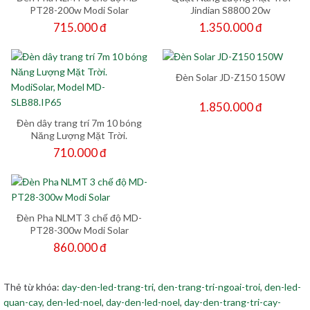
PT28-200w Modi Solar
Jindian S8800 20w
715.000 đ
1.350.000 đ
Đèn Solar JD-Z150 150W
1.850.000 đ
Đèn dây trang trí 7m 10 bóng
Năng Lượng Mặt Trời.
ModiSolar, Model MD-
710.000 đ
SLB88.IP65
Đèn Pha NLMT 3 chế độ MD-
PT28-300w Modi Solar
860.000 đ
Thẻ từ khóa:
day-den-led-trang-tri
,
den-trang-tri-ngoai-troi
,
den-led-
quan-cay
,
den-led-noel
,
day-den-led-noel
,
day-den-trang-tri-cay-