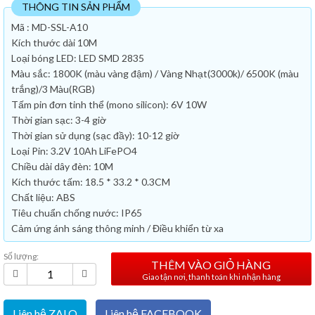
THÔNG TIN SẢN PHẨM
Mã : MD-SSL-A10
Kích thước dài 10M
Loại bóng LED: LED SMD 2835
Màu sắc: 1800K (màu vàng đậm) / Vàng Nhạt(3000k)/ 6500K (màu
trắng)/3 Màu(RGB)
Tấm pin đơn tinh thể (mono silicon): 6V 10W
Thời gian sạc: 3-4 giờ
Thời gian sử dụng (sạc đầy): 10-12 giờ
Loại Pin: 3.2V 10Ah LiFePO4
Chiều dài dây đèn: 10M
Kích thước tấm: 18.5 * 33.2 * 0.3CM
Chất liệu: ABS
Tiêu chuẩn chống nước: IP65
Cảm ứng ánh sáng thông minh / Điều khiển từ xa
Số lượng:
THÊM VÀO GIỎ HÀNG
Giao tận nơi, thanh toán khi nhận hàng
Liên hệ ZALO
Liên hệ FACEBOOK