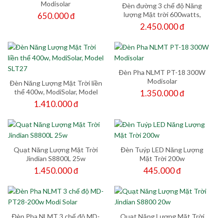
Modisolar
Đèn đường 3 chế độ Năng
lượng Mặt trời 600watts,
650.000 đ
Modisolar, SLT31.
2.450.000 đ
Đèn Pha NLMT PT-18 300W
Modisolar
Đèn Năng Lượng Mặt Trời liền
thể 400w, ModiSolar, Model
1.350.000 đ
SLT27
1.410.000 đ
Quạt Năng Lượng Mặt Trời
Đèn Tuýp LED Năng Lượng
Jindian S8800L 25w
Mặt Trời 200w
1.450.000 đ
445.000 đ
Đèn Pha NLMT 3 chế độ MD-
Quạt Năng Lượng Mặt Trời